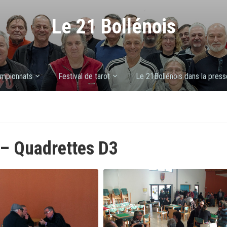
Le 21 Bollénois
mpionnats
Festival de tarot
Le 21Bollénois dans la press
– Quadrettes D3