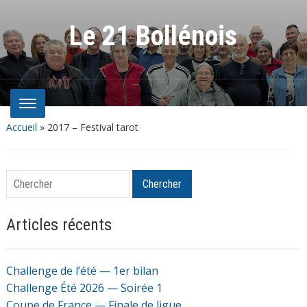
Le 21 Bollénois
Accueil
»
2017 – Festival tarot
Chercher
Chercher
Articles récents
Challenge de l’été — 1er bilan
Challenge Été 2026 — Soirée 1
Coupe de France — Finale de ligue