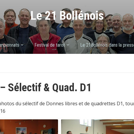
Le 21 Bollénois
mpionnats
Festival de tarot
Le 21Bollénois dans la press
– Sélectif & Quad. D1
hotos du sélectif de Donnes libres et de quadrettes D1, tourn
016