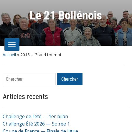
Le 21 Bollénois
Accueil
»
2015 – Grand tournoi
Chercher
Chercher
Articles récents
Challenge de l’été — 1er bilan
Challenge Été 2026 — Soirée 1
Coupe de France — Finale de ligue