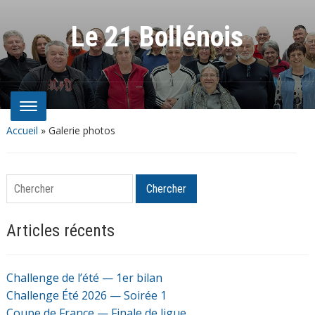
Le 21 Bollénois
Accueil
»
Galerie photos
Chercher
Chercher
Articles récents
Challenge de l’été — 1er bilan
Challenge Été 2026 — Soirée 1
Coupe de France — Finale de ligue