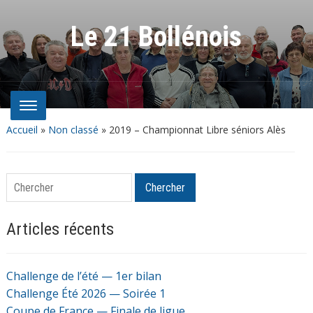
Le 21 Bollénois
Accueil
»
Non classé
»
2019 – Championnat Libre séniors Alès
Chercher
Chercher
Articles récents
Challenge de l’été — 1er bilan
Challenge Été 2026 — Soirée 1
Coupe de France — Finale de ligue