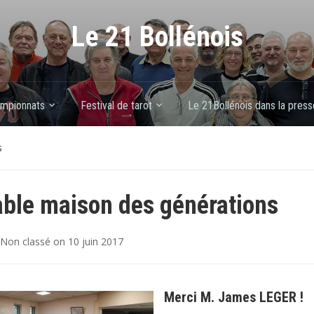
Le 21 Bollénois
mpionnats
Festival de tarot
Le 21Bollénois dans la press
s
ble maison des générations
Non classé
on
10 juin 2017
Merci M. James LEGER !