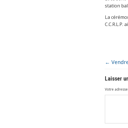
station ba
La cérémon
C.C.R.L.P. 
←
Vendre
Laisser 
Votre adresse 
Commenta