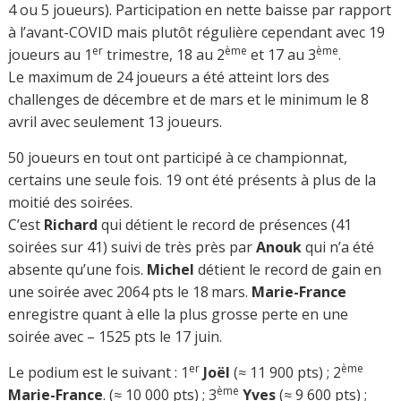
4 ou 5 joueurs). Participation en nette baisse par rapport
à l’avant-COVID mais plutôt régulière cependant avec 19
er
ème
ème
joueurs au 1
trimestre, 18 au 2
et 17 au 3
.
Le maximum de 24 joueurs a été atteint lors des
challenges de décembre et de mars et le minimum le 8
avril avec seulement 13 joueurs.
50 joueurs en tout ont participé à ce championnat,
certains une seule fois. 19 ont été présents à plus de la
moitié des soirées.
C’est
Richard
qui détient le record de présences (41
soirées sur 41) suivi de très près par
Anouk
qui n’a été
absente qu’une fois.
Michel
détient le record de gain en
une soirée avec 2064 pts le 18
mars.
Marie-France
enregistre quant à elle la plus grosse perte en une
soirée avec – 1525 pts le 17 juin.
er
ème
Le podium est le suivant : 1
Joël
(≈ 11 900 pts) ; 2
ème
Marie-France
. (≈ 10 000 pts) ; 3
Yves
(≈ 9 600 pts) ;