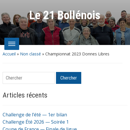
Le 21 Bollénois
Accueil
»
Non classé
»
Championnat 2023 Donnes Libres
Chercher
Chercher
Articles récents
Challenge de l’été — 1er bilan
Challenge Été 2026 — Soirée 1
Coupe de France — Finale de ligue