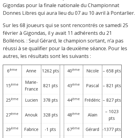
Gigondas pour la finale nationale du Championnat
Donnes Libres qui aura lieu du 07 au 10 avril à Pontarlier.
Sur les 68 joueurs qui se sont rencontrés ce samedi 25
février à Gigondas, il y avait 11 adhérents du 21
Bollénois. : Seul Gérard, le champion sortant, n’a pas
réussi à se qualifier pour la deuxième séance. Pour les
autres, les résultats sont les suivants :
ème
ème
6
Anne
1262 pts
40
Nicole
– 658 pts
Marie-
ème
ème
15
821 pts
43
Pascal
– 821 pts
France
ème
ème
25
Lucien
378 pts
44
Frédéric
– 827 pts
– 1023
ème
ème
27
Anouk
328 pts
48
Alain
pts
ème
ème
29
Fabrice
-1 pts
67
Gérard
-1377 pts