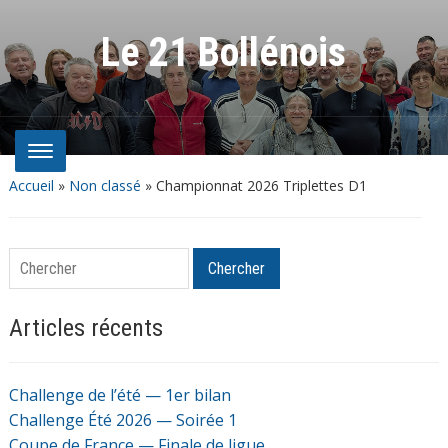
Le 21 Bollénois
Accueil
»
Non classé
»
Championnat 2026 Triplettes D1
Chercher
Chercher
Articles récents
Challenge de l’été — 1er bilan
Challenge Été 2026 — Soirée 1
Coupe de France — Finale de ligue