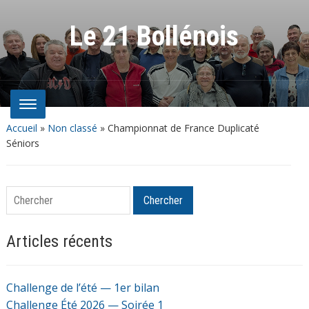
Le 21 Bollénois
Accueil
»
Non classé
»
Championnat de France Duplicaté
Séniors
Chercher
Chercher
Articles récents
Challenge de l’été — 1er bilan
Challenge Été 2026 — Soirée 1