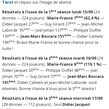
Tarot
et cliquez sur l’image de séance.
ère
Résultats à l’issue de la 1
séance lundi 15/09
(24
ème
donnes — 224 joueurs) :
Marie-France 7
(62,4 %)
—
ème
ème
Didier Jacquet 27
— Guy Girard 27
— Jean-Michel
ème
ème
Laborde 95
— Joël Jehan 137
— Philippe Duffet
ème
ème
139
—
Jean-Marc Boccara 151
— Didier Calmels
ème
196
. Bravo Marie-France et bonne chance pour la
suite !
ème
Résultats à l’issue de la 2
séance mardi 16/09
(24
ème
donnes — 224 joueurs) :
Marie-France 6
(119,1 %)
—
ème
ème
Didier Jacquet 20
— Philippe Duffet 48
— Joël
ème
ème
Jehan 75
— Guy Girard 77
—
Jean-Marc Boccara
ème
101
. Didier Calmels et Jean-Michel Laborde sont
ème
éliminés. Bonne chance à tous pour la 3
séance !
ème
Résultats à l’issue de la 3
séance mercredi 17/09
(28 donnes — 112 joueurs) : Seul
Didier Jacquet