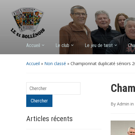
Accueil
Le club
Le jeu de tarot
Cha
Accueil
»
Non classé
»
Championnat duplicaté séniors 
Champ
Chercher
Chercher
By
Admin
in
Articles récents