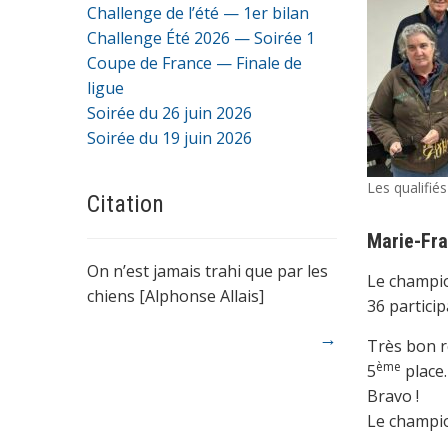
Challenge de l’été — 1er bilan
Challenge Été 2026 — Soirée 1
Coupe de France — Finale de
ligue
Soirée du 26 juin 2026
Soirée du 19 juin 2026
Les qualifiés
Citation
Marie-Fra
On n’est jamais trahi que par les
Le champion
chiens [Alphonse Allais]
36 partici
→
Très bon r
ème
5
place.
Bravo !
Le champio