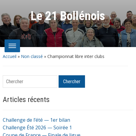
Le 21 Bollénois
Accueil
»
Non classé
»
Championnat libre inter clubs
Chercher
Chercher
Articles récents
Challenge de l’été — 1er bilan
Challenge Été 2026 — Soirée 1
Coupe de France — Finale de ligue