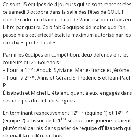
Ce sont 15 équipes de 4 joueurs qui se sont rencontrées
ce samedi 3 octobre dans la salle des fêtes de GOULT
dans le cadre du championnat de Vaucluse interclubs en
Libre par quatre. Cela fait 6 équipes de moins que l’an
passé mais cet effectif était le maximum autorisé par les
directives préfectorales.
Parmi les équipes en compétition, deux défendaient les
couleurs du 21 Bollénois :
ère
– Pour la 1
: Anouk, Sylviane, Marie-France et Jérôme
nde
– Pour la 2
: Aline et Gérard S, Frédéric B et Jean-Paul
P.
Élisabeth et Michel L. étaient, quant à eux, engagés dans
des équipes du club de Sorgues.
ème
ème
En terminant respectivement 12
(équipe 1) et 14
ère
(équipe 2) à l’issue de la 1
séance, nos joueurs étaient
plutôt mal barrés. Sans parler de l’équipe d’Élisabeth qui
détenait la cuillère en bois.