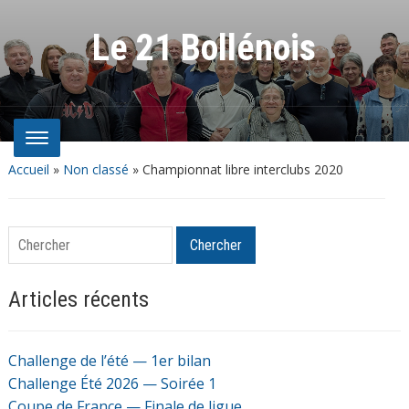
Le 21 Bollénois
Accueil
»
Non classé
»
Championnat libre interclubs 2020
Chercher
Chercher
Articles récents
Challenge de l’été — 1er bilan
Challenge Été 2026 — Soirée 1
Coupe de France — Finale de ligue