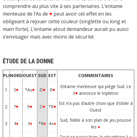
comprendre au plus vite à ses partenaires. L’entame
menteuse de l’As de
♥
peut avoir cet effet en les
obligeant à rejouer cette couleur (singlette ou long et
main forte). L’entame atout demandeur aurait pu aussi
s’envisager mais avec moins de sécurité.
ÉTUDE DE LA DONNE
PLI
NORD
OUEST
SUD
EST
COMMENTAIRES
Entame menteuse qui piège Sud. Le
1
3
♥
*As
♥
D
♥
R
♥
3
♥
annonce le tripleton
Est n’a pas d’autre choix que d’obéir à
2
7
♥
9
♥
C
♥
*8
♥
Ouest
Sud, fidèle à son plan de jeu pousse
3
4
♦
3
♦
*R
♦
As
♦
les
♦
Tout se passe bien, le répartition à
♦