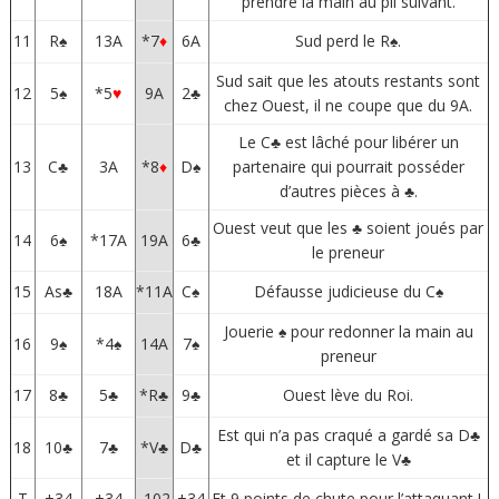
prendre la main au pli suivant.
11
R♠
13A
*7
♦
6A
Sud perd le R♠.
Sud sait que les atouts restants sont
12
5♠
*5
♥
9A
2♣
chez Ouest, il ne coupe que du 9A.
Le C♣ est lâché pour libérer un
13
C♣
3A
*8
♦
D♠
partenaire qui pourrait posséder
d’autres pièces à ♣.
Ouest veut que les ♣ soient joués par
14
6♠
*17A
19A
6♣
le preneur
15
As♣
18A
*11A
C♠
Défausse judicieuse du C♠
Jouerie ♠ pour redonner la main au
16
9♠
*4♠
14A
7♠
preneur
17
8♣
5♣
*R♣
9♣
Ouest lève du Roi.
Est qui n’a pas craqué a gardé sa D♣
18
10♣
7♣
*V♣
D♣
et il capture le V♣
T
+34
+34
-102
+34
Et 9 points de chute pour l’attaquant !.