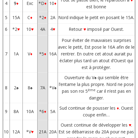
4
9
♦
Exc
*D
♦
10
♦
est bonne
5
15A
C
♦
*2
♦
2A
Nord indique le petit en posant le 15A.
6
*2
♥
10
♥
4A
4
♥
Retour
♥
imposé par Ouest.
Pour éviter de mauvaises surprises
avec le petit, Est pose le 16A afin de le
7
1A
V
♦
*5
♦
16A
rentrer. En outre cet atout aurait pu
éclater plus tard un atout d’Ouest qui
est à protéger.
Ouverture du V♠ qui semble être
l’entame la plus propre. Nord ne pose
8
2♠
8♠
7A
*V♠
ème
pas son roi 5
car il n’est pas en
danger.
Sud continue de pousser les
♦
. Ouest
9
8A
10A
*6
♦
5A
coupe enfin…
Ouest continue de développer les
♥
.
10
12A
*V
♥
21A
20A
Est se débarrasse du 20A pour ne pas