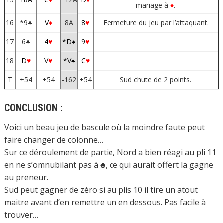
mariage à
♦
.
16
*9♣
V
♦
8A
8
♥
Fermeture du jeu par l’attaquant.
17
6♣
4
♥
*D♠
9
♥
18
D
♥
V
♥
*V♠
C
♥
T
+54
+54
-162
+54
Sud chute de 2 points.
CONCLUSION :
Voici un beau jeu de bascule où la moindre faute peut
faire changer de colonne…
Sur ce déroulement de partie, Nord a bien réagi au pli 11
en ne s’omnubilant pas à ♣, ce qui aurait offert la gagne
au preneur.
Sud peut gagner de zéro si au plis 10 il tire un atout
maitre avant d’en remettre un en dessous. Pas facile à
trouver…