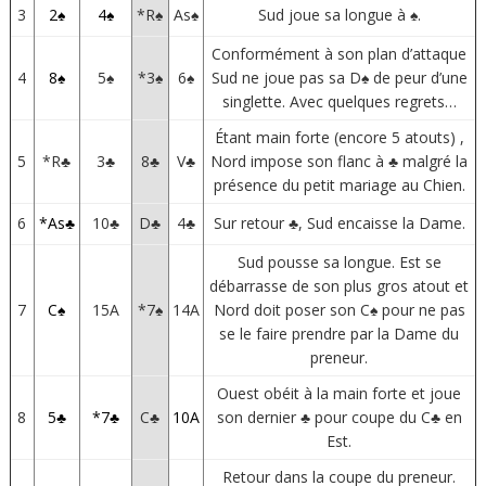
3
2♠
4♠
*R♠
As♠
Sud joue sa longue à ♠.
Conformément à son plan d’attaque
4
8♠
5♠
*3♠
6♠
Sud ne joue pas sa D♠ de peur d’une
singlette. Avec quelques regrets…
Étant main forte (encore 5 atouts) ,
5
*R♣
3♣
8♣
V♣
Nord impose son flanc à ♣ malgré la
présence du petit mariage au Chien.
6
*As♣
10♣
D♣
4♣
Sur retour ♣, Sud encaisse la Dame.
Sud pousse sa longue. Est se
débarrasse de son plus gros atout et
7
C♠
15A
*7♠
14A
Nord doit poser son C♠ pour ne pas
se le faire prendre par la Dame du
preneur.
Ouest obéit à la main forte et joue
8
5♣
*7♣
C♣
10A
son dernier ♣ pour coupe du C♣ en
Est.
Retour dans la coupe du preneur.