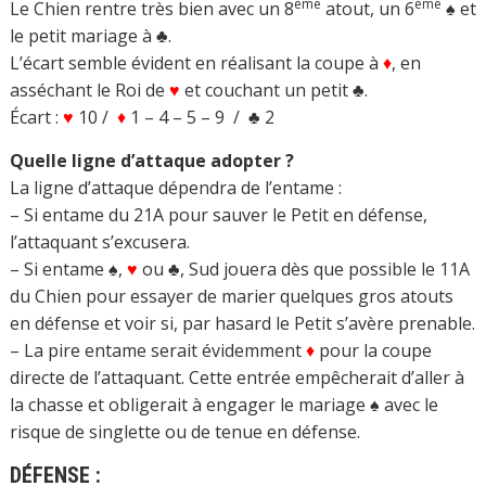
ème
ème
Le Chien rentre très bien avec un 8
atout, un 6
♠ et
le petit mariage à ♣.
L’écart semble évident en réalisant la coupe à
♦
, en
asséchant le Roi de
♥
et couchant un petit ♣.
Écart :
♥
10 /
♦
1 – 4 – 5 – 9 / ♣ 2
Quelle ligne d’attaque adopter ?
La ligne d’attaque dépendra de l’entame :
– Si entame du 21A pour sauver le Petit en défense,
l’attaquant s’excusera.
– Si entame ♠,
♥
ou ♣, Sud jouera dès que possible le 11A
du Chien pour essayer de marier quelques gros atouts
en défense et voir si, par hasard le Petit s’avère prenable.
– La pire entame serait évidemment
♦
pour la coupe
directe de l’attaquant. Cette entrée empêcherait d’aller à
la chasse et obligerait à engager le mariage ♠ avec le
risque de singlette ou de tenue en défense.
DÉFENSE :