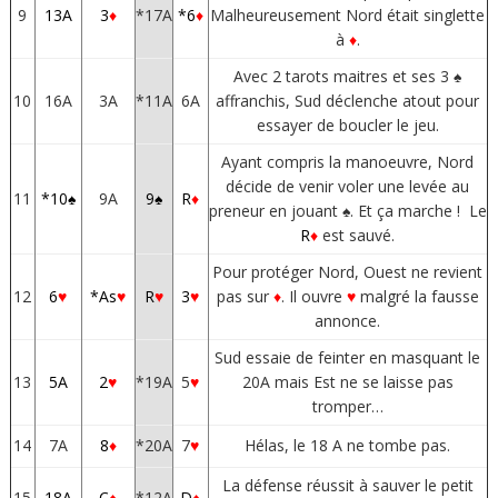
9
13A
3
♦
*17A
*6
♦
Malheureusement Nord était singlette
à
♦
.
Avec 2 tarots maitres et ses 3 ♠
10
16A
3A
*11A
6A
affranchis, Sud déclenche atout pour
essayer de boucler le jeu.
Ayant compris la manoeuvre, Nord
décide de venir voler une levée au
11
*10♠
9A
9♠
R
♦
preneur en jouant ♠. Et ça marche ! Le
R
♦
est sauvé.
Pour protéger Nord, Ouest ne revient
12
6
♥
*As
♥
R
♥
3
♥
pas sur
♦
. Il ouvre
♥
malgré la fausse
annonce.
Sud essaie de feinter en masquant le
13
5A
2
♥
*19A
5
♥
20A mais Est ne se laisse pas
tromper…
14
7A
8
♦
*20A
7
♥
Hélas, le 18 A ne tombe pas.
La défense réussit à sauver le petit
15
18A
C
♦
*12A
D
♦