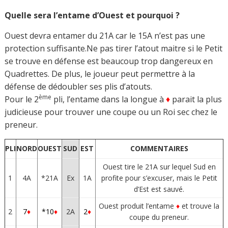
Quelle sera l’entame d’Ouest et pourquoi ?
Ouest devra entamer du 21A car le 15A n’est pas une
protection suffisante.Ne pas tirer l’atout maitre si le Petit
se trouve en défense est beaucoup trop dangereux en
Quadrettes. De plus, le joueur peut permettre à la
défense de dédoubler ses plis d’atouts.
ème
Pour le 2
pli, l’entame dans la longue à
♦
parait la plus
judicieuse pour trouver une coupe ou un Roi sec chez le
preneur.
PLI
NORD
OUEST
SUD
EST
COMMENTAIRES
Ouest tire le 21A sur lequel Sud en
1
4A
*21A
Ex
1A
profite pour s’excuser, mais le Petit
d’Est est sauvé.
Ouest produit l’entame
♦
et trouve la
2
7
♦
*10
♦
2A
2
♦
coupe du preneur.