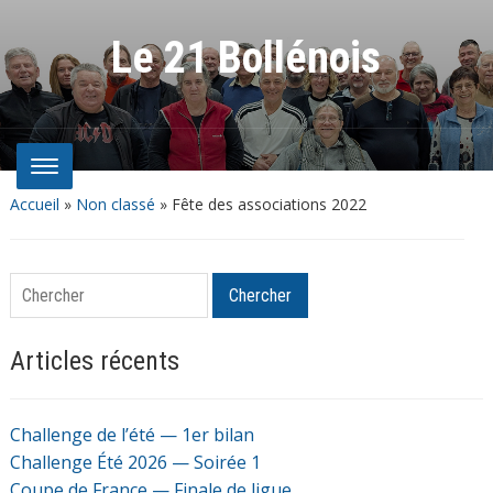
Le 21 Bollénois
Accueil
»
Non classé
»
Fête des associations 2022
Chercher
Chercher
Articles récents
Challenge de l’été — 1er bilan
Challenge Été 2026 — Soirée 1
Coupe de France — Finale de ligue