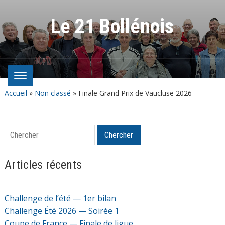
Le 21 Bollénois
Accueil
»
Non classé
»
Finale Grand Prix de Vaucluse 2026
Chercher
Chercher
Articles récents
Challenge de l’été — 1er bilan
Challenge Été 2026 — Soirée 1
Coupe de France — Finale de ligue