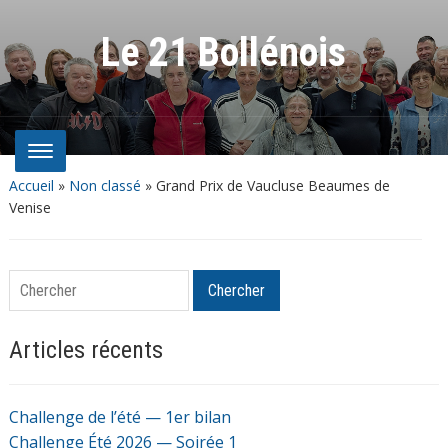
Le 21 Bollénois
Accueil
»
Non classé
»
Grand Prix de Vaucluse Beaumes de
Venise
Chercher
Chercher
Articles récents
Challenge de l’été — 1er bilan
Challenge Été 2026 — Soirée 1