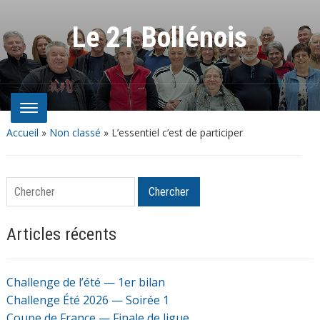
Le 21 Bollénois
Accueil
»
Non classé
»
L’essentiel c’est de participer
Chercher
Chercher
Articles récents
Challenge de l’été — 1er bilan
Challenge Été 2026 — Soirée 1
Coupe de France — Finale de ligue