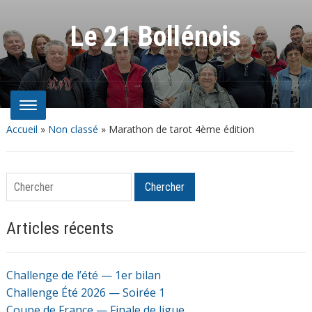
Le 21 Bollénois
Accueil
»
Non classé
»
Marathon de tarot 4ème édition
Chercher
Chercher
Articles récents
Challenge de l’été — 1er bilan
Challenge Été 2026 — Soirée 1
Coupe de France — Finale de ligue