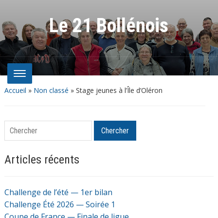
Le 21 Bollénois
Accueil
»
Non classé
»
Stage jeunes à l’Île d’Oléron
Chercher
Chercher
Articles récents
Challenge de l’été — 1er bilan
Challenge Été 2026 — Soirée 1
Coupe de France — Finale de ligue