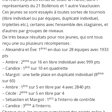
représentants du 21 Bollénois et 1 autre Vauclusien.
Ces jeunes se sont essayés à toutes sortes de tournois
(libre individuel ou par équipes, duplicaté individuel,
triplettes etc.), certains avec l’ensemble des stagiaires, et
d’autres par groupes de niveaux.
De très beaux résultats pour nos jeunes, qui ont tous
reçu une ou plusieurs récompenses :
ères
– Alexandra et Ève: 1
en duo sur 28 équipes avec 1933
pts
ème
– Ambre : 2
sur 16 en libre individuel avec 999 pts
ère
– Candice : 1
sur 10 en quadrette
ème
– Margot : une belle place en duplicaté individuel (8
sur 60)
ère
– Ambre : 1
sur 5 en libre par 4 avec 2840 pts
ème
– Cécile : 2
sur 5 en libre par 4
ers
– Sébastien et Margot : 1
à l’interro de contrôle
ème
– Candice : 3
à l’interro.