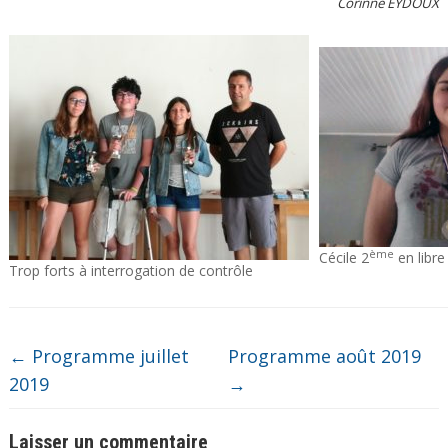
Corinne EYDOUX
ème
Cécile 2
en libre
Trop forts à interrogation de contrôle
←
Programme juillet
Programme août 2019
2019
→
Laisser un commentaire