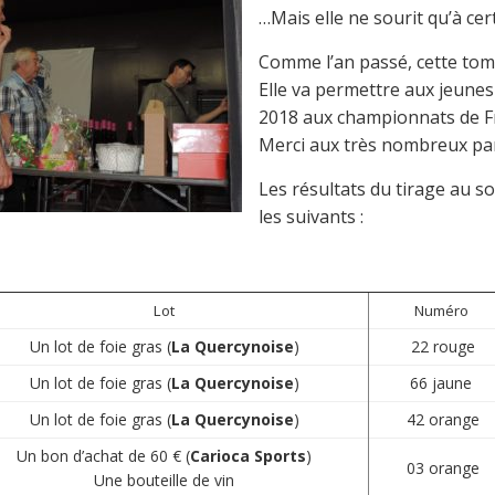
…Mais elle ne sourit qu’à cert
Comme l’an passé, cette tomb
Elle va permettre aux jeunes 
2018 aux championnats de Fra
Merci aux très nombreux par
Les résultats du tirage au so
les suivants :
Lot
Numéro
Un lot de foie gras (
La Quercynoise
)
22 rouge
Un lot de foie gras (
La Quercynoise
)
66 jaune
Un lot de foie gras (
La Quercynoise
)
42 orange
Un bon d’achat de 60 € (
Carioca Sports
)
03 orange
Une bouteille de vin