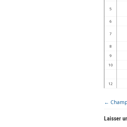
5
6
7
8
9
10
12
←
Champi
Laisser 