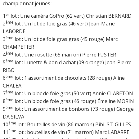
championnat jeunes :
er
1
lot : Une caméra GoPro (62 vert) Christian BERNARD
ème
2
lot : Un lot de foie gras (46 vert) Jean-Marie
LABORDE
ème
3
lot : Un lot de foie gras gras (45 rouge) Marc
CHAMPETIER
ème
4
lot : Une rosette (65 marron) Pierre FUSTER
ème
5
lot : Lunette & bon d achat (09 orange) Jean-Pierre
RIBO
ème
6
lot : 1 assortiment de chocolats (28 rouge) Aline
CHALEAT
ème
7
lot : Un bloc de foie gras (50 vert) Annie CLARETON
ème
8
lot : Un bloc de foie gras (46 rouge) Émeline MORIN
ème
9
lot : Un assortiment de bonbons (73 rouge) George
DA SILVA
ème
10
lot : Bouteilles de vin (86 marron) Bibi ST-GILLES
ème
11
lot : bouteilles de vin (71 marron) Marc LABARRE
ème