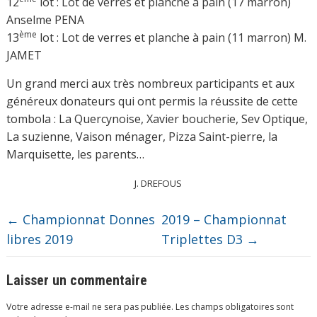
12
lot : Lot de verres et planche à pain (17 marron)
Anselme PENA
ème
13
lot : Lot de verres et planche à pain (11 marron) M.
JAMET
Un grand merci aux très nombreux participants et aux
généreux donateurs qui ont permis la réussite de cette
tombola : La Quercynoise, Xavier boucherie, Sev Optique,
La suzienne, Vaison ménager, Pizza Saint-pierre, la
Marquisette, les parents…
J. DREFOUS
←
Championnat Donnes
2019 – Championnat
libres 2019
Triplettes D3
→
Laisser un commentaire
Votre adresse e-mail ne sera pas publiée.
Les champs obligatoires sont