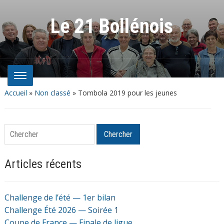
Le 21 Bollénois
Accueil
»
Non classé
»
Tombola 2019 pour les jeunes
Chercher
Chercher
Articles récents
Challenge de l’été — 1er bilan
Challenge Été 2026 — Soirée 1
Coupe de France — Finale de ligue