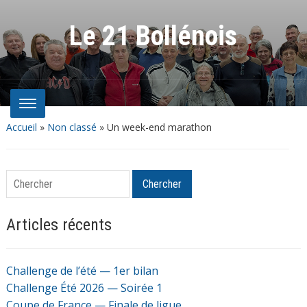
Le 21 Bollénois
Accueil
»
Non classé
»
Un week-end marathon
Chercher
Chercher
Articles récents
Challenge de l’été — 1er bilan
Challenge Été 2026 — Soirée 1
Coupe de France — Finale de ligue