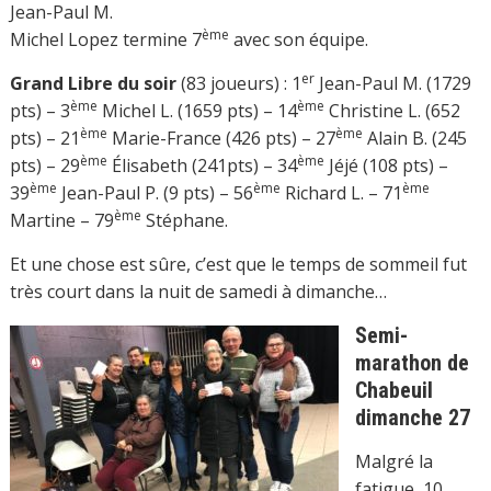
Jean-Paul M.
ème
Michel Lopez termine 7
avec son équipe.
er
Grand Libre du soir
(83 joueurs) : 1
Jean-Paul M. (1729
ème
ème
pts) – 3
Michel L. (1659 pts) – 14
Christine L. (652
ème
ème
pts) – 21
Marie-France (426 pts) – 27
Alain B. (245
ème
ème
pts) – 29
Élisabeth (241pts) – 34
Jéjé (108 pts) –
ème
ème
ème
39
Jean-Paul P. (9 pts) – 56
Richard L. – 71
ème
Martine – 79
Stéphane.
Et une chose est sûre, c’est que le temps de sommeil fut
très court dans la nuit de samedi à dimanche…
Semi-
marathon de
Chabeuil
dimanche 27
Malgré la
fatigue, 10