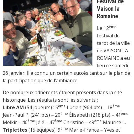
Festival de
Vaison la
Romaine
ème
Le 12
festival de
tarot de la ville
de VAISON LA
ROMAINE a eu
lieu ce samedi
26 janvier. Il a connu un certain succès tant sur le plan de
la participation que de l’ambiance.
De nombreux adhérents étaient présents dans la cité
historique. Les résultats sont les suivants :
ème
ème
Libre AM
(54 joueurs) : 5
Lucien (964 pts) – 18
ème
ème
Jean-Paul P. (241 pts) – 20
Élisabeth (218 pts) – 41
ème
ème
ème
Melkir – 46
Jéjé – 47
Christine – 49
Maurice L.
ème
Triplettes
(15 équipes): 9
Marie-France – Yves et