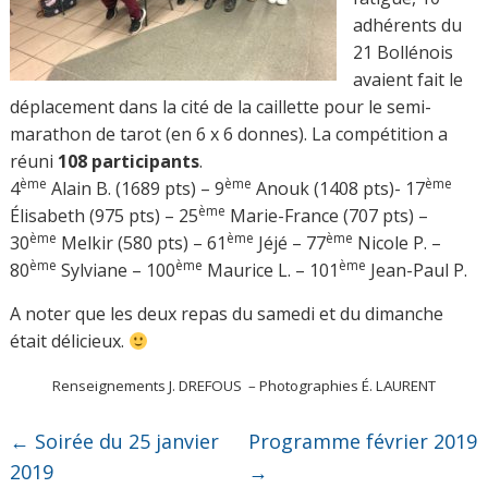
adhérents du
21 Bollénois
avaient fait le
déplacement dans la cité de la caillette pour le semi-
marathon de tarot (en 6 x 6 donnes). La compétition a
réuni
108 participants
.
ème
ème
ème
4
Alain B. (1689 pts) – 9
Anouk (1408 pts)- 17
ème
Élisabeth (975 pts) – 25
Marie-France (707 pts) –
ème
ème
ème
30
Melkir (580 pts) – 61
Jéjé – 77
Nicole P. –
ème
ème
ème
80
Sylviane – 100
Maurice L. – 101
Jean-Paul P.
A noter que les deux repas du samedi et du dimanche
était délicieux.
Renseignements J. DREFOUS – Photographies É. LAURENT
←
Soirée du 25 janvier
Programme février 2019
2019
→