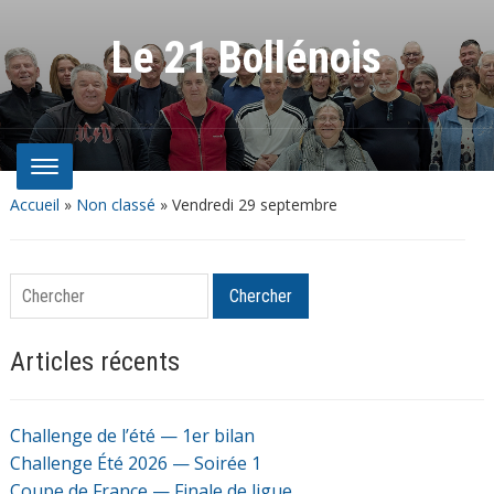
Le 21 Bollénois
Accueil
»
Non classé
»
Vendredi 29 septembre
Chercher
Chercher
Articles récents
Challenge de l’été — 1er bilan
Challenge Été 2026 — Soirée 1
Coupe de France — Finale de ligue