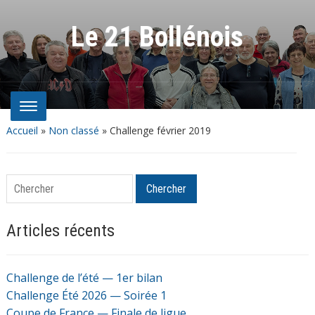
Le 21 Bollénois
Accueil
»
Non classé
»
Challenge février 2019
Chercher
Chercher
Articles récents
Challenge de l’été — 1er bilan
Challenge Été 2026 — Soirée 1
Coupe de France — Finale de ligue