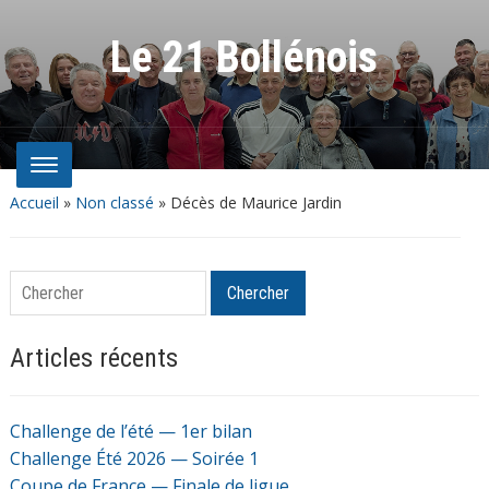
Le 21 Bollénois
Accueil
»
Non classé
»
Décès de Maurice Jardin
Chercher
Chercher
Articles récents
Challenge de l’été — 1er bilan
Challenge Été 2026 — Soirée 1
Coupe de France — Finale de ligue