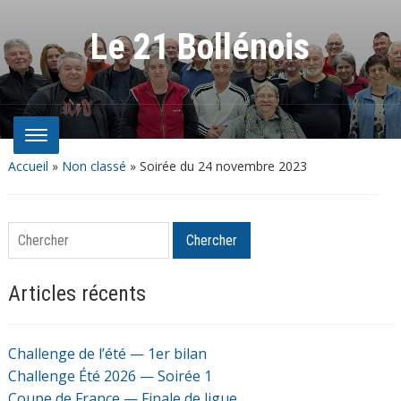
Le 21 Bollénois
Accueil
»
Non classé
»
Soirée du 24 novembre 2023
Chercher
Chercher
Articles récents
Challenge de l’été — 1er bilan
Challenge Été 2026 — Soirée 1
Coupe de France — Finale de ligue