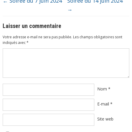
←
Soirée du 7 juin 2024
Soirée du 14 juin 2024
→
Laisser un commentaire
Votre adresse e-mail ne sera pas publiée.
Les champs obligatoires sont
indiqués avec
*
Commentaire
*
Nom
*
E-mail
*
Site web