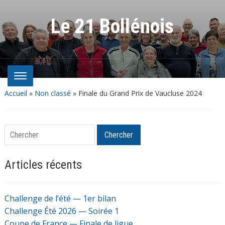
Le 21 Bollénois
Accueil
»
Non classé
»
Finale du Grand Prix de Vaucluse 2024
Chercher
Chercher
Articles récents
Challenge de l’été — 1er bilan
Challenge Été 2026 — Soirée 1
Coupe de France — Finale de ligue