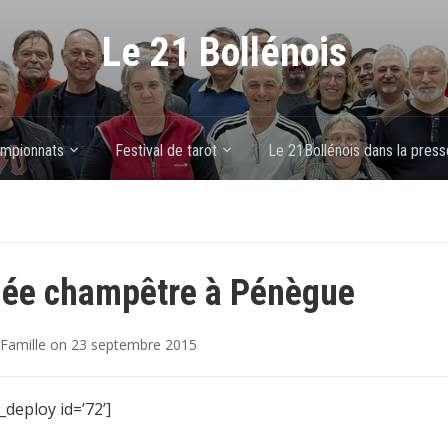
Le 21 Bollénois
mpionnats
Festival de tarot
Le 21Bollénois dans la press
ée champêtre à Pénègue
Famille
on
23 septembre 2015
_deploy id=’72’]