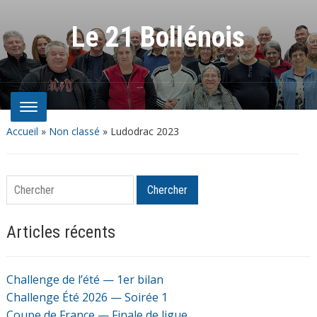
Le 21 Bollénois
Accueil
»
Non classé
»
Ludodrac 2023
Chercher
Chercher
Articles récents
Challenge de l’été — 1er bilan
Challenge Été 2026 — Soirée 1
Coupe de France — Finale de ligue