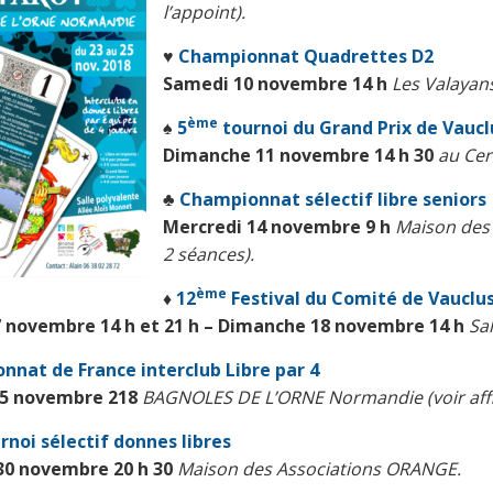
l’appoint).
♥
Championnat Quadrettes D2
Samedi 10 novembre 14 h
Les Valayans
ème
♠
5
tournoi du Grand Prix de
Vaucl
Dimanche
11 novembre 14 h 30
au Cer
♣
Championnat sélectif libre seniors
Mercredi
14 novembre 9 h
Maison des 
2 séances).
ème
♦
12
Festival du Comité de
Vauclu
 novembre 14 h et 21 h – Dimanche 18 novembre
14 h
Sa
nat de France interclub Libre par 4
25 novembre 218
BAGNOLES DE L’ORNE Normandie (voir affi
rnoi sélectif donnes libres
30 novembre 20 h 30
Maison des Associations ORANGE.