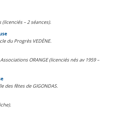
 (licenciés – 2 séances).
use
cle du Progrès VEDÈNE.
Associations ORANGE (licenciés nés av 1959 –
se
lle des fêtes de GIGONDAS.
che).