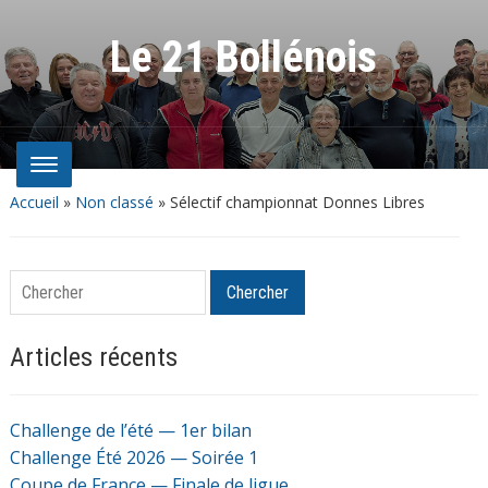
Le 21 Bollénois
Accueil
»
Non classé
»
Sélectif championnat Donnes Libres
Chercher
Chercher
Articles récents
Challenge de l’été — 1er bilan
Challenge Été 2026 — Soirée 1
Coupe de France — Finale de ligue