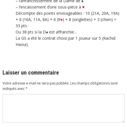
– l’affranchissement de la Dame de ♠
– l’encaissement d’une sous-pièce à
♥
.
Décompte des points envisageables : 10 (21A, 20A, 19A)
+ 6 (16A, 11A, 8A) + 6 (R
♦
) + 8 (singlettes) + 3 (chien) =
33 pts.
Ou 38 pts si la D♠ est affranchie…
La GS a été le contrat choisi par 1 joueur sur 5 (Rachid
Haoui).
Laisser un commentaire
Votre adresse e-mail ne sera pas publiée.
Les champs obligatoires sont
indiqués avec
*
Commentaire
*