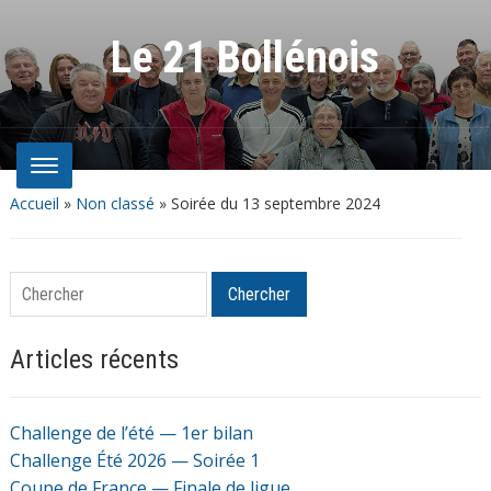
Le 21 Bollénois
Accueil
»
Non classé
»
Soirée du 13 septembre 2024
Chercher
Chercher
Articles récents
Challenge de l’été — 1er bilan
Challenge Été 2026 — Soirée 1
Coupe de France — Finale de ligue