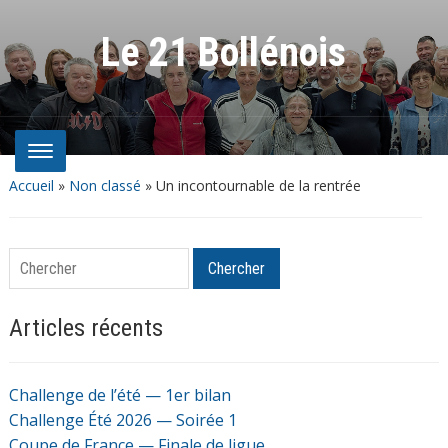
Le 21 Bollénois
Accueil
»
Non classé
»
Un incontournable de la rentrée
Chercher
Chercher
Articles récents
Challenge de l’été — 1er bilan
Challenge Été 2026 — Soirée 1
Coupe de France — Finale de ligue