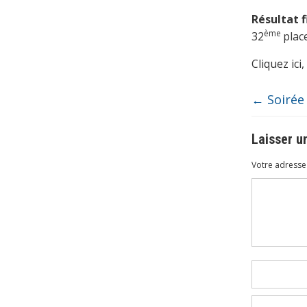
Résultat fi
ème
32
plac
Cliquez ici
←
Soirée
Laisser 
Votre adresse 
Commenta