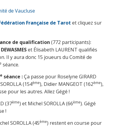
mité de Vaucluse
 Fédération Française de Tarot
et cliquez sur
éance de qualification
(772 participants):
d DEWASMES
et Élisabeth LAURENT qualifiés
on. Il y aura donc 15 joueurs du Comité de
e
séance.
re
séance :
Ça passe pour Roselyne GIRARD
ème
ème
l SOROLLA (154
), Didier MANGEOT (162
),
asse pour les autres. Allez Gégé !
ème
ème
D (37
) et Michel SOROLLA (66
). Gégé
e !
ème
ichel SOROLLA (45
) restent en course pour