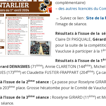
complémentaire)
–
des autres licenciés du Co
→ Suivez ce lien :
Site de la
l’image de séance.
Résultats à l’issue de la s
Claire DI PASQUALE,
Gérar
pour la suite de la compétiti
èr
Vaucluse à participer à la 1
è
Résultats à l’issue de la 1
ème
ème
rard DEWASMES
(71
), Annie CLARETON (144
), Miche
ème
ème
UES (173
) et Claudette FUSTER-FRAPPART (204
). Ça c
ème
à l’issue de la 2
séance :
Ça passe pour Roselyne GIRAR
ème
a 203
place. Grosse hécatombe pour le Comité de Vauclus
ème
ème
à l’issue de la 3
séance :
Roselyne GIRARD (11
) et M
e séance.